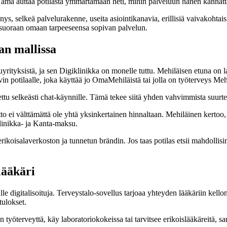
t. Tämä auttaa potilasta ymmärtämään heti, mihin palveluun hänen kannat
ys, selkeä palvelurakenne, useita asiointikanavia, erillisiä vaivakohtaisi
 suoraan omaan tarpeeseensa sopivan palvelun.
an mallissa
rityksistä, ja sen Digiklinikka on monelle tuttu. Mehiläisen etuna on l
in potilaalle, joka käyttää jo OmaMehiläistä tai jolla on työterveys Meh
tettu selkeästi chat-käynnille. Tämä tekee siitä yhden vahvimmista suurte
to ei välttämättä ole yhtä yksinkertainen hinnaltaan. Mehiläinen kertoo,
linikka- ja Kanta-maksu.
rikoisalaverkoston ja tunnetun brändin. Jos taas potilas etsii mahdollisi
lääkäri
älle digitalisoituja. Terveystalo-sovellus tarjoaa yhteyden lääkäriin kel
tulokset.
yöterveyttä, käy laboratoriokokeissa tai tarvitsee erikoislääkäreitä, sam