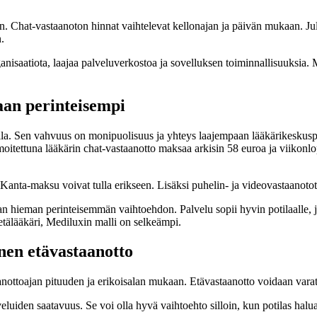
. Chat-vastaanoton hinnat vaihtelevat kellonajan ja päivän mukaan. Jul
n.
rganisaatiota, laajaa palveluverkostoa ja sovelluksen toiminnallisuuksia
aan perinteisempi
eolla. Sen vahvuus on monipuolisuus ja yhteys laajempaan lääkärikeskuspa
ti ilmoitettuna lääkärin chat-vastaanotto maksaa arkisin 58 euroa ja vii
Kanta-maksu voivat tulla erikseen. Lisäksi puhelin- ja videovastaanotot
an hieman perinteisemmän vaihtoehdon. Palvelu sopii hyvin potilaalle, j
 etälääkäri, Mediluxin malli on selkeämpi.
nen etävastaanotto
anottoajan pituuden ja erikoisalan mukaan. Etävastaanotto voidaan varata
iden saatavuus. Se voi olla hyvä vaihtoehto silloin, kun potilas haluaa t