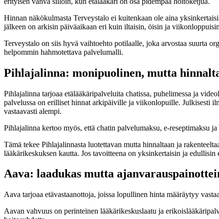
erityisen vahva silloin, kun etälääkäri on osa pidempää hoitoketjua.
Hinnan näkökulmasta Terveystalo ei kuitenkaan ole aina yksinkertaisin
jälkeen on arkisin päiväaikaan eri kuin iltaisin, öisin ja viikonloppuisi
Terveystalo on siis hyvä vaihtoehto potilaalle, joka arvostaa suurta o
helpommin hahmotettava palvelumalli.
Pihlajalinna: monipuolinen, mutta hinnalt
Pihlajalinna tarjoaa etälääkäripalveluita chatissa, puhelimessa ja vid
palvelussa on erilliset hinnat arkipäiville ja viikonlopuille. Julkises
vastaavasti alempi.
Pihlajalinna kertoo myös, että chatin palvelumaksu, e-reseptimaksu ja 
Tämä tekee Pihlajalinnasta luotettavan mutta hinnaltaan ja rakenteelta
lääkärikeskuksen kautta. Jos tavoitteena on yksinkertaisin ja edullisin
Aava: laadukas mutta ajanvarauspainottei
Aava tarjoaa etävastaanottoja, joissa lopullinen hinta määräytyy vasta
Aavan vahvuus on perinteinen lääkärikeskuslaatu ja erikoislääkäripalvelu