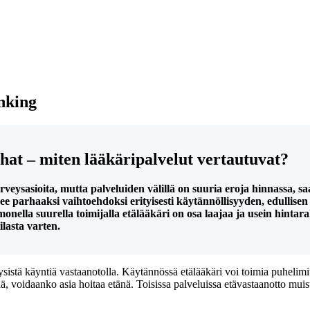
anking
hat – miten lääkäripalvelut vertautuvat?
ysasioita, mutta palveluiden välillä on suuria eroja hinnassa, saat
ee parhaaksi vaihtoehdoksi erityisesti käytännöllisyyden, edullise
 monella suurella toimijalla etälääkäri on osa laajaa ja usein hi
ilasta varten.
ysistä käyntiä vastaanotolla. Käytännössä etälääkäri voi toimia puhelimits
tää, voidaanko asia hoitaa etänä. Toisissa palveluissa etävastaanotto muis