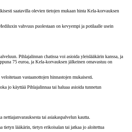
kisesti saatavilla olevien tietojen mukaan hinta Kela-korvauksen
. Mediluxin vahvuus puolestaan on kevyempi ja potilaalle usein
lveluun. Pihlajalinnan chatissa voi asioida yleislääkärin kanssa, ja
konloppuna 75 euroa, ja Kela-korvauksen jälkeinen omavastuu on
 veloitetaan vastaanottojen hinnastojen mukaisesti.
oka jo käyttää Pihlajalinnaa tai haluaa asioida tunnetun
 nettiajanvarauksesta tai asiakaspalvelun kautta.
ietyn lääkärin, tietyn erikoisalan tai jatkaa jo aloitettua