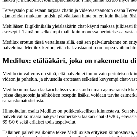
Terveystalo puolestaan tarjoaa chatin ja videovastaanoton osana Tervey
ajankohdan mukaan: arkisin päiväaikaan hinta on eri kuin iltaisin, öisi
Mehiläisen Digiklinikalla yleislääkärin chat-käynti maksaa julkisesti 
e-reseptit.
Tämä on selkeämpi malli kuin monessa perinteisessä vastaano
Medilux erottuu tässä vertailussa sillä, että sen palvelurakenne on erity
palveluina. Medilux kertoo, että chat-vastaanotto on nopea vaihtoehto h
Medilux: etälääkäri, joka on rakennettu dig
Mediluxin vahvuus on siinä, että palvelu ei tunnu vain perinteisen klini
videon ja puhelun, ja sivustolla erotetaan selkeästi kevyempi chat-vast
Mediluxin mukaan lääkärichatissa voi asioida ilman ajanvarausta klo 8-2
joissa diagnoosin ja sähköisen reseptin lisäksi voidaan tarvita esimer
sairauslomatodistusta.
Hinnoittelun osalta Medilux on poikkeuksellisen kiinnostava. Sen sivu
palveluvalikoimassa näkyvät esimerkiksi lääkäri-chat 0 €/8 €, etävastaan
69 €/0 € sekä erilaiset todistuspalvelut.
Tällainen palveluvalikoima tekee Mediluxista erityisen kiinnostavan, kos