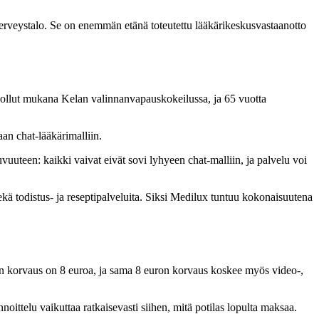
erveystalo. Se on enemmän etänä toteutettu lääkärikeskusvastaanotto
n ollut mukana Kelan valinnanvapauskokeilussa, ja 65 vuotta
aan chat-lääkärimalliin.
uvuuteen: kaikki vaivat eivät sovi lyhyeen chat-malliin, ja palvelu voi
ekä todistus- ja reseptipalveluita. Siksi Medilux tuntuu kokonaisuutena
nin korvaus on 8 euroa, ja sama 8 euron korvaus koskee myös video-,
ittelu vaikuttaa ratkaisevasti siihen, mitä potilas lopulta maksaa.