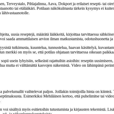
, Terveystalo, Pihlajalinna, Aava, Dokport ja erilaiset resepti- tai oire
astaanotto tai etälääkäri. Potilaan näkökulmasta tärkein kysymys ei kuite
 lähivastaanotolle.
eita, uusia reseptejä, määrätä lääkkeitä, kirjoittaa tarvittaessa sähköisen 
as voi saada ammattilaisen arvion ilman matkustamista, odotushuonetta ja 
yysistä tutkimusta, kuuntelua, tunnustelua, haavan käsittelyä, kuvantamis
dun merkki on myös se, että potilas ohjataan tarvittaessa oikeaan paikka
ii usein lyhyisiin, selkeästi rajattuihin asioihin: reseptin uusimiseen, lie
telua mutta ei välttämättä kasvojen näkemistä. Video on lähimpänä perintei
a palvelumallit vaihtelevat paljon. Joillakin toimijoilla hinta on kiinteä. 
eptimaksusta. Esimerkiksi Mehiläinen kertoo, että puhelimitse tai video
.
 voi sisältyä myös esitietoihin tutustumista ja kirjausten tekemistä. Li
, yö- ja viikonloppukorotuksista.