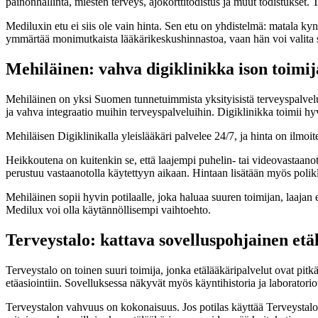
painonhallinta, miesten terveys, ajokorttitodistus ja muut todistukse
Mediluxin etu ei siis ole vain hinta. Sen etu on yhdistelmä: matala kynn
ymmärtää monimutkaista lääkärikeskushinnastoa, vaan hän voi valita
Mehiläinen: vahva digiklinikka ison toimij
Mehiläinen on yksi Suomen tunnetuimmista yksityisistä terveyspalveluy
ja vahva integraatio muihin terveyspalveluihin. Digiklinikka toimii hyv
Mehiläisen Digiklinikalla yleislääkäri palvelee 24/7, ja hinta on ilmoi
Heikkoutena on kuitenkin se, että laajempi puhelin- tai videovastaanot
perustuu vastaanotolla käytettyyn aikaan. Hintaan lisätään myös polik
Mehiläinen sopii hyvin potilaalle, joka haluaa suuren toimijan, laajan e
Medilux voi olla käytännöllisempi vaihtoehto.
Terveystalo: kattava sovelluspohjainen etä
Terveystalo on toinen suuri toimija, jonka etälääkäripalvelut ovat pitk
etäasiointiin. Sovelluksessa näkyvät myös käyntihistoria ja laboratorio
Terveystalon vahvuus on kokonaisuus. Jos potilas käyttää Terveystalon t