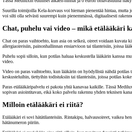
Tässä Mediluxin edulliset alkaen-hinnat ja 0 euron omavastuuna näkyv
Suurilla toimijoilla Kela-korvaus voi hieman pienentää hintaa, mut
voi silti olla selvästi suurempi kuin pienemmässä, digitaalisesti rakenn
Chat, puhelu vai video – mikä etälääkäri k
Chat on paras vaihtoehto, kun asia on selkeä, oireet voidaan kuvata kirja
allergiaoireisiin, painonhallinnan ensiarvioon tai tilanteisiin, joissa lä
Puhelu sopii silloin, kun potilas haluaa keskustella lääkärin kanssa m
video.
Video on paras vaihtoehto, kun lääkärin on hyödyllistä nähdä potilas 
keskusteluihin, tiettyihin todistuksiin tai tilanteisiin, joissa potilas k
Paras etälääkäripalvelu ei pakota yhtä kanavaa kaikille. Tässä Mediluxi
sopivan asiointitavan, eikä koko palvelu rakennu yhden teknisen kan
Milloin etälääkäri ei riitä?
Etälääkäri ei sovi hätätilanteisiin. Rintakipu, halvausoireet, vaikea 
hätänumeron piiriin.