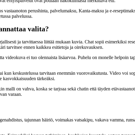
ät erityispalvelut ovat potilaan näkökulmasta merkittävä etu.
ta jos vastaanoton perushinta, palvelumaksu, Kanta-maksu ja e-resept
etussa palvelussa.
annattaa valita?
llisesti ja tarvittaessa liittää mukaan kuvia. Chat sopii esimerkiksi resep
äkäri tarvitsee ennen kaikkea esitietoja ja oirekuvauksen.
utta videokuva ei tuo olennaista lisäarvoa. Puhelu on monelle helpoin tap
tai kun keskustelussa tarvitaan enemmän vuorovaikutusta. Video voi sopi
okee kasvokkaisuuden tärkeäksi.
n malli on vahva, koska se tarjoaa sekä chatin että täyden etävastaanoton 
avan varaan.
hengenahdistus, tajunnan häiriö, voimakas vatsakipu, vakava vamma, runs