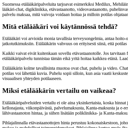
Suomessa etälääkäripalveluita tarjoavat esimerkiksi Medilux, Mehiläinen
lääkäri-chat, digiklinikka, etävastaanotto, videovastaanotto, puhelinv
palvelu maksaa, mitä vaivoja voidaan hoitaa ja milloin potilas ohjataan
Mitä etälääkäri voi käytännössä tehdä?
Etälääkäri voi arvioida monia tavallisia terveysongelmia, antaa hoito-ohj
jatkotutkimuksiin. Etälääkärin vahvuus on erityisesti siinä, että potil
Kaikki vaivat eivät kuitenkaan sovellu etävastaanotolle. Jos tarvitaan f
etälääkäripalvelu tunnistaa tämän eikä yritä hoitaa kaikkea etänä. Laa
Etälääkärin kolme tavallisinta muotoa ovat chat, puhelu ja video. Chat sop
potilas voi lähettää kuvia. Puhelu sopii silloin, kun asia vaatii keskus
visuaalisen yhteyden potilaaseen.
Miksi etälääkärin vertailu on vaikeaa?
Etälääkäripalveluiden vertailu ei ole aina yksinkertaista, koska hinnat j
kellonajasta, viikonpäivästä, palvelumaksusta, Kanta-maksusta ja e-res
lähivastaanoton hintaa, ja siihen lisätään poliklinikka- ja Kanta-maksu
Pihlajalinnalla etävastaanottojen hinta perustuu kokonaiskestoon, johon
maksu ja mahdolliset toimenpidemaksut. Pihlajalinna kertoo myös ilta-