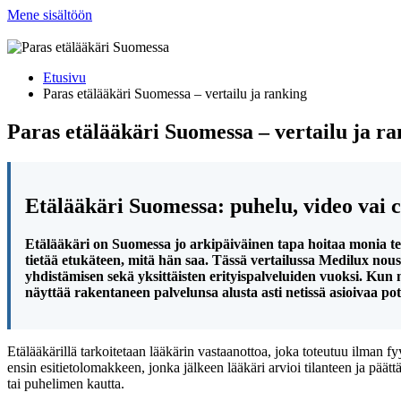
Mene sisältöön
Etusivu
Paras etälääkäri Suomessa – vertailu ja ranking
Paras etälääkäri Suomessa – vertailu ja r
Etälääkäri Suomessa: puhelu, video vai c
Etälääkäri on Suomessa jo arkipäiväinen tapa hoitaa monia terve
tietää etukäteen, mitä hän saa. Tässä vertailussa Medilux nous
yhdistämisen sekä yksittäisten erityispalveluiden vuoksi. Kun
näyttää rakentaneen palvelunsa alusta asti netissä asioivaa pot
Etälääkärillä tarkoitetaan lääkärin vastaanottoa, joka toteutuu ilman fy
ensin esitietolomakkeen, jonka jälkeen lääkäri arvioi tilanteen ja päät
tai puhelimen kautta.