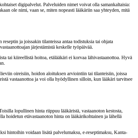
kohtaiset digipalvelut. Palveluiden nimet voivat olla samankaltaisia:
nkaan ole nimi, vaan se, miten nopeasti lääkäriin saa yhteyden, mitä
reseptin ja joissakin tilanteissa antaa todistuksia tai ohjata
vastaanottoajan järjestämistä keskelle työpäivää.
ta tai kiireellistä hoitoa, etälääkäri ei korvaa lähivastaanottoa. Hyvä
an.
viin oireisiin, hoidon aloituksen arviointiin tai tilanteisiin, joissa
stä vastaanottoa ja voi olla hyödyllinen silloin, kun lääkäri tarvitsee
Toisilla lopullinen hinta riippuu lääkäristä, vastaanoton kestosta,
lla hoidetun etävastaanoton hinta on lääkärikohtainen ja lähellä
säksi hintoihin voidaan lisätä palvelumaksu, e-reseptimaksu, Kanta-