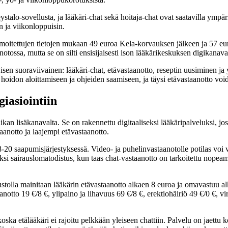
stalo-sovellusta, ja lääkäri-chat sekä hoitaja-chat ovat saatavilla ymp
n ja viikonloppuisin.
ilmoitettujen tietojen mukaan 49 euroa Kela-korvauksen jälkeen ja 57 eur
tossa, mutta se on silti ensisijaisesti ison lääkärikeskuksen digikanava
isen suoraviivainen: lääkäri-chat, etävastaanotto, reseptin uusiminen ja yk
oidon aloittamiseen ja ohjeiden saamiseen, ja täysi etävastaanotto voidaa
iasiointiin
kan lisäkanavalta. Se on rakennettu digitaaliseksi lääkäripalveluksi, joss
aanotto ja laajempi etävastaanotto.
0 saapumisjärjestyksessä. Video- ja puhelinvastaanotolle potilas voi vali
kiksi sairauslomatodistus, kun taas chat-vastaanotto on tarkoitettu nop
stolla mainitaan lääkärin etävastaanotto alkaen 8 euroa ja omavastuu al
otto 19 €/8 €, ylipaino ja lihavuus 69 €/8 €, erektiohäiriö 49 €/0 €, vir
ka etälääkäri ei rajoitu pelkkään yleiseen chattiin. Palvelu on jaettu konk