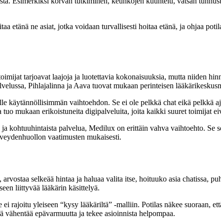
kimusta. Esimerkiksi korvan tutkiminen, keuhkojen kuuntelu, vatsan tunn
aa etänä ne asiat, jotka voidaan turvallisesti hoitaa etänä, ja ohjaa poti
oimijat tarjoavat laajoja ja luotettavia kokonaisuuksia, mutta niiden hin
elussa, Pihlajalinna ja Aava tuovat mukaan perinteisen lääkärikeskusma
aalle käytännöllisimmän vaihtoehdon. Se ei ole pelkkä chat eikä pelkkä a
 tuo mukaan erikoistuneita digipalveluita, joita kaikki suuret toimijat ei
ja kohtuuhintaista palvelua, Medilux on erittäin vahva vaihtoehto. Se sop
erveydenhuollon vaatimusten mukaisesti.
ä, arvostaa selkeää hintaa ja haluaa valita itse, hoituuko asia chatissa, pu
een liittyvää lääkärin käsittelyä.
ei rajoitu yleiseen “kysy lääkäriltä” -malliin. Potilas näkee suoraan, ett
Tämä vähentää epävarmuutta ja tekee asioinnista helpompaa.