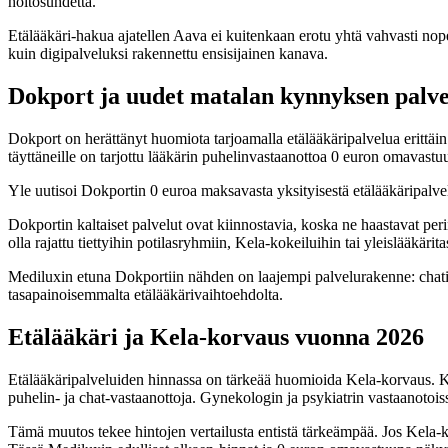
hoitosuhdetta.
Etälääkäri-hakua ajatellen Aava ei kuitenkaan erotu yhtä vahvasti no
kuin digipalveluksi rakennettu ensisijainen kanava.
Dokport ja uudet matalan kynnyksen palve
Dokport on herättänyt huomiota tarjoamalla etälääkäripalvelua erittäi
täyttäneille on tarjottu lääkärin puhelinvastaanottoa 0 euron omavastuu
Yle uutisoi Dokportin 0 euroa maksavasta yksityisestä etälääkäripalvelu
Dokportin kaltaiset palvelut ovat kiinnostavia, koska ne haastavat perin
olla rajattu tiettyihin potilasryhmiin, Kela-kokeiluihin tai yleislääkärit
Mediluxin etuna Dokportiin nähden on laajempi palvelurakenne: chatin l
tasapainoisemmalta etälääkärivaihtoehdolta.
Etälääkäri ja Kela-korvaus vuonna 2026
Etälääkäripalveluiden hinnassa on tärkeää huomioida Kela-korvaus. Ke
puhelin- ja chat-vastaanottoja. Gynekologin ja psykiatrin vastaanotois
Tämä muutos tekee hintojen vertailusta entistä tärkeämpää. Jos Kela-ko