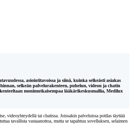
avuudessa, asiointitavoissa ja siinä, kuinka selkeästi asiakas
n hinnan, selkeän palvelurakenteen, puhelun, videon ja chatin
ntarakenteeltaan monimutkaisempaa lääkärikeskusmallia, Medilux
e, videoyhteydellä tai chatissa. Joissakin palveluissa potilas täyttää
tuttaa tavallista vastaanottoa, mutta se tapahtuu sovelluksen, selaimen