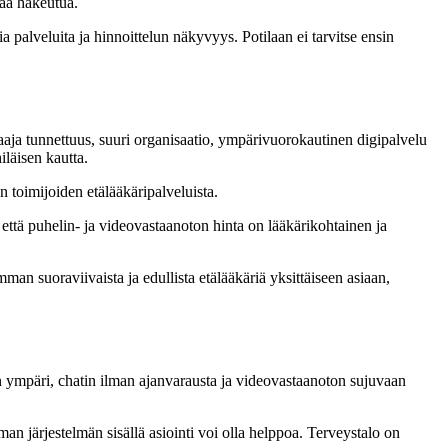
taa hakeutua.
a palveluita ja hinnoittelun näkyvyys. Potilaan ei tarvitse ensin
aaja tunnettuus, suuri organisaatio, ympärivuorokautinen digipalvelu
iläisen kautta.
n toimijoiden etälääkäripalveluista.
 että puhelin- ja videovastaanoton hinta on lääkärikohtainen ja
mman suoraviivaista ja edullista etälääkäriä yksittäiseen asiaan,
lon ympäri, chatin ilman ajanvarausta ja videovastaanoton sujuvaan
an järjestelmän sisällä asiointi voi olla helppoa. Terveystalo on