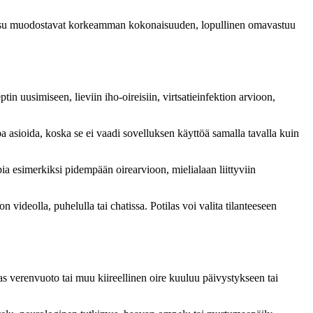
imaksu muodostavat korkeamman kokonaisuuden, lopullinen omavastuu
tin uusimiseen, lieviin iho-oireisiin, virtsatieinfektion arvioon,
a asioida, koska se ei vaadi sovelluksen käyttöä samalla tavalla kuin
a esimerkiksi pidempään oirearvioon, mielialaan liittyviin
videolla, puhelulla tai chatissa. Potilas voi valita tilanteeseen
as verenvuoto tai muu kiireellinen oire kuuluu päivystykseen tai