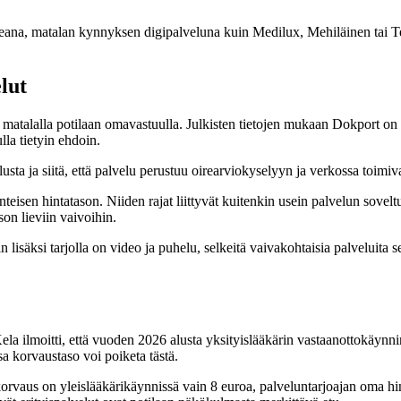
peana, matalan kynnyksen digipalveluna kuin Medilux, Mehiläinen tai T
lut
n matalalla potilaan omavastuulla. Julkisten tietojen mukaan Dokport o
lla tietyin ehdoin.
sta ja siitä, että palvelu perustuu oirearviokyselyyn ja verkossa toimiv
teisen hintatason. Niiden rajat liittyvät kuitenkin usein palvelun sovelt
ason lieviin vaivoihin.
isäksi tarjolla on video ja puhelu, selkeitä vaivakohtaisia palveluita s
la ilmoitti, että vuoden 2026 alusta yksityislääkärin vastaanottokäyn
sa korvaustaso voi poiketa tästä.
rvaus on yleislääkärikäynnissä vain 8 euroa, palveluntarjoajan oma hinno