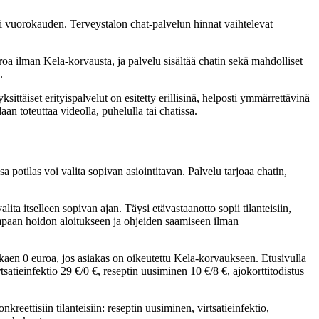
äri vuorokauden. Terveystalon chat-palvelun hinnat vaihtelevat
oa ilman Kela-korvausta, ja palvelu sisältää chatin sekä mahdolliset
.
sittäiset erityispalvelut on esitetty erillisinä, helposti ymmärrettävinä
n toteuttaa videolla, puhelulla tai chatissa.
a potilas voi valita sopivan asiointitavan. Palvelu tarjoaa chatin,
ta itselleen sopivan ajan. Täysi etävastaanotto sopii tilanteisiin,
eampaan hoidon aloitukseen ja ohjeiden saamiseen ilman
kaen 0 euroa, jos asiakas on oikeutettu Kela-korvaukseen. Etusivulla
tsatieinfektio 29 €/0 €, reseptin uusiminen 10 €/8 €, ajokorttitodistus
reettisiin tilanteisiin: reseptin uusiminen, virtsatieinfektio,