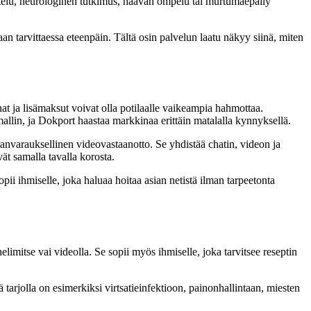
ustelu, neurologinen tutkimus, haavan ompelu tai murtumaepäily
laan tarvittaessa eteenpäin. Tältä osin palvelun laatu näkyy siinä, miten
nat ja lisämaksut voivat olla potilaalle vaikeampia hahmottaa.
llin, ja Dokport haastaa markkinaa erittäin matalalla kynnyksellä.
janvarauksellinen videovastaanotto. Se yhdistää chatin, videon ja
vät samalla tavalla korosta.
ii ihmiselle, joka haluaa hoitaa asian netistä ilman tarpeetonta
helimitse vai videolla. Se sopii myös ihmiselle, joka tarvitsee reseptin
ä tarjolla on esimerkiksi virtsatieinfektioon, painonhallintaan, miesten