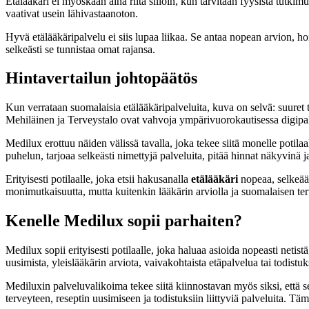
Etälääkäri ei myöskään aina riitä silloin, kun tarvitaan fyysistä tut
vaativat usein lähivastaanoton.
Hyvä etälääkäripalvelu ei siis lupaa liikaa. Se antaa nopean arvion, hoit
selkeästi se tunnistaa omat rajansa.
Hintavertailun johtopäätös
Kun verrataan suomalaisia etälääkäripalveluita, kuva on selvä: suuret t
Mehiläinen ja Terveystalo ovat vahvoja ympärivuorokautisessa digipalv
Medilux erottuu näiden välissä tavalla, joka tekee siitä monelle potil
puhelun, tarjoaa selkeästi nimettyjä palveluita, pitää hinnat näkyvinä ja
Erityisesti potilaalle, joka etsii hakusanalla
etälääkäri
nopeaa, selkeää 
monimutkaisuutta, mutta kuitenkin lääkärin arviolla ja suomalaisen t
Kenelle Medilux sopii parhaiten?
Medilux sopii erityisesti potilaalle, joka haluaa asioida nopeasti netist
uusimista, yleislääkärin arviota, vaivakohtaista etäpalvelua tai todistuks
Mediluxin palveluvalikoima tekee siitä kiinnostavan myös siksi, että se 
terveyteen, reseptin uusimiseen ja todistuksiin liittyviä palveluita. 