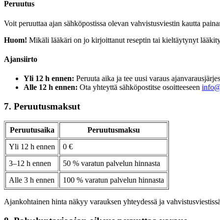
Peruutus
Voit peruuttaa ajan sähköpostissa olevan vahvistusviestin kautta pain
Huom!
Mikäli lääkäri on jo kirjoittanut reseptin tai kieltäytynyt lääk
Ajansiirto
Yli 12 h ennen:
Peruuta aika ja tee uusi varaus ajanvarausjärje
Alle 12 h ennen:
Ota yhteyttä sähköpostitse osoitteeseen
info@
7. Peruutusmaksut
Peruutusaika
Peruutusmaksu
Yli 12 h ennen
0 €
3–12 h ennen
50 % varatun palvelun hinnasta
Alle 3 h ennen
100 % varatun palvelun hinnasta
Ajankohtainen hinta näkyy varauksen yhteydessä ja vahvistusviestissä