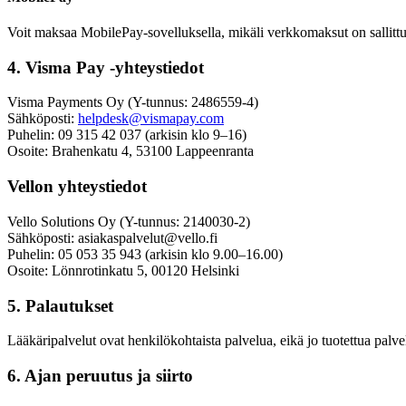
Voit maksaa MobilePay-sovelluksella, mikäli verkkomaksut on sallittu
4. Visma Pay -yhteystiedot
Visma Payments Oy (Y-tunnus: 2486559-4)
Sähköposti:
helpdesk@vismapay.com
Puhelin: 09 315 42 037 (arkisin klo 9–16)
Osoite: Brahenkatu 4, 53100 Lappeenranta
Vellon yhteystiedot
Vello Solutions Oy (Y-tunnus: 2140030-2)
Sähköposti:
asiakaspalvelut@vello.fi
Puhelin: 05 053 35 943 (arkisin klo 9.00–16.00)
Osoite: Lönnrotinkatu 5, 00120 Helsinki
5. Palautukset
Lääkäripalvelut ovat henkilökohtaista palvelua, eikä jo tuotettua palve
6. Ajan peruutus ja siirto