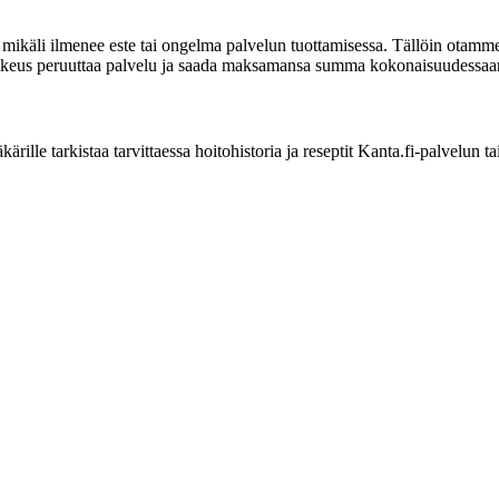
, mikäli ilmenee este tai ongelma palvelun tuottamisessa. Tällöin otam
on oikeus peruuttaa palvelu ja saada maksamansa summa kokonaisuudessaan
ille tarkistaa tarvittaessa hoitohistoria ja reseptit Kanta.fi-palvelun ta