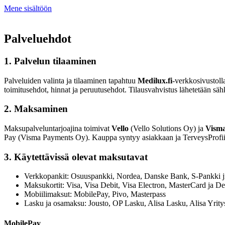
Mene sisältöön
Palveluehdot
1. Palvelun tilaaminen
Palveluiden valinta ja tilaaminen tapahtuu
Medilux.fi
-verkkosivustoll
toimitusehdot, hinnat ja peruutusehdot. Tilausvahvistus lähetetään sähkö
2. Maksaminen
Maksupalveluntarjoajina toimivat
Vello
(Vello Solutions Oy) ja
Vism
Pay (Visma Payments Oy). Kauppa syntyy asiakkaan ja TerveysProfii
3. Käytettävissä olevat maksutavat
Verkkopankit: Osuuspankki, Nordea, Danske Bank, S-Pankki j
Maksukortit: Visa, Visa Debit, Visa Electron, MasterCard ja D
Mobiilimaksut: MobilePay, Pivo, Masterpass
Lasku ja osamaksu: Jousto, OP Lasku, Alisa Lasku, Alisa Yrity
MobilePay