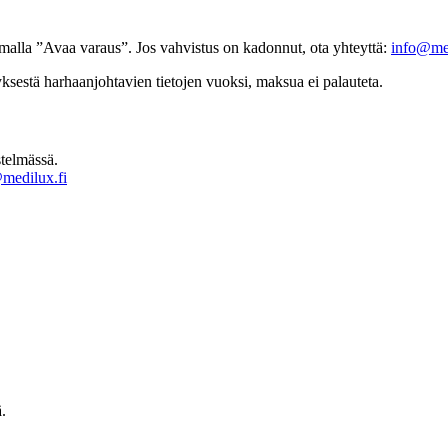
amalla ”Avaa varaus”. Jos vahvistus on kadonnut, ota yhteyttä:
info@med
ityksestä harhaanjohtavien tietojen vuoksi, maksua ei palauteta.
stelmässä.
medilux.fi
.