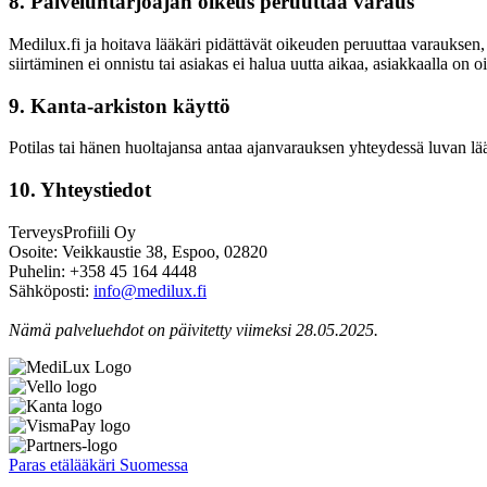
8. Palveluntarjoajan oikeus peruuttaa varaus
Medilux.fi ja hoitava lääkäri pidättävät oikeuden peruuttaa varauksen
siirtäminen ei onnistu tai asiakas ei halua uutta aikaa, asiakkaalla 
9. Kanta-arkiston käyttö
Potilas tai hänen huoltajansa antaa ajanvarauksen yhteydessä luvan lääkär
10. Yhteystiedot
TerveysProfiili Oy
Osoite: Veikkaustie 38, Espoo, 02820
Puhelin: +358 45 164 4448
Sähköposti:
info@medilux.fi
Nämä palveluehdot on päivitetty viimeksi 28.05.2025.
Paras etälääkäri Suomessa