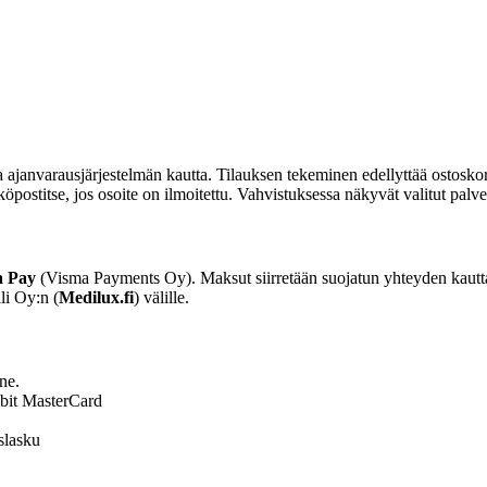
a ajanvarausjärjestelmän kautta. Tilauksen tekeminen edellyttää ostosk
postitse, jos osoite on ilmoitettu. Vahvistuksessa näkyvät valitut palvel
a Pay
(Visma Payments Oy). Maksut siirretään suojatun yhteyden kautta
li Oy:n (
Medilux.fi
) välille.
ne.
ebit MasterCard
slasku